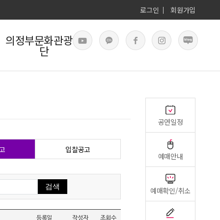
로그인
회원가입
의정부문화관광재
단
공연일정
고
입찰공고
예매안내
예매확인/취소
등록일
작성자
조회수