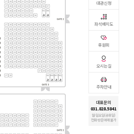
대관신청
좌석배치도
후원회
오시는길
주차안내
대표문의
031.828.5841
월·일요일(공휴일)
전화·방문예매 불가