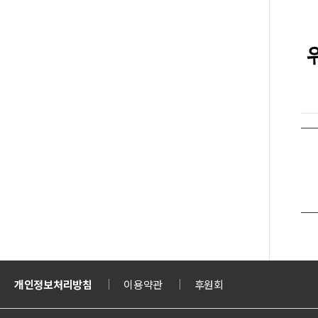
티켓
개인정보처리방침
의정부도시교육재단
이용약관
의정부도시공사
후원회
문화체육관광부