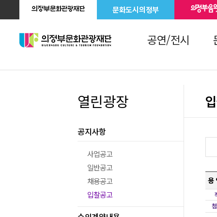
문화도시의정부
공연/전시
열린광장
입
공지사항
사업공고
일반공고
용 
채용공고
입찰공고
수의계약내용