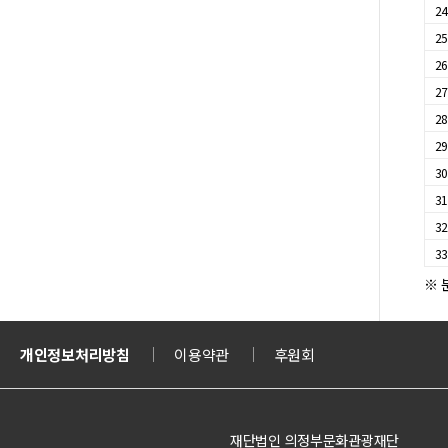
2
2
2
2
2
2
3
3
3
3
※ 
티켓
개인정보처리방침
의정부도시교육재단
이용약관
의정부도시공사
후원회
문화체육관광부
재단법인 의정부문화관광재단