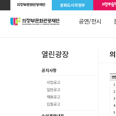
문화도시의정부
공연/전시
열린광장
의
공지사항
연
사업공고
1
일반공고
2
채용공고
3
입찰공고
4
5
수의계약내용