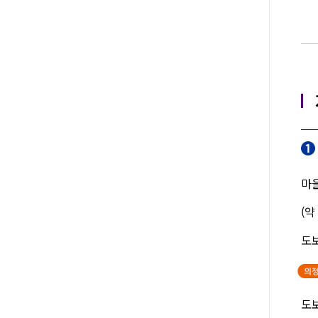
마을
(약
도보
도보