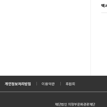
택시
티켓
개인정보처리방침
의정부도시교육재단
이용약관
의정부도시공사
후원회
문화체육관광부
재단법인 의정부문화관광재단