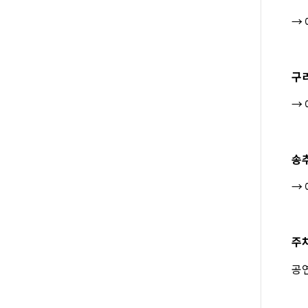
→ 
구리
→ 
송추
→ 
주차
공연