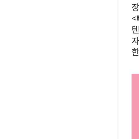
장
<
텐
자
한