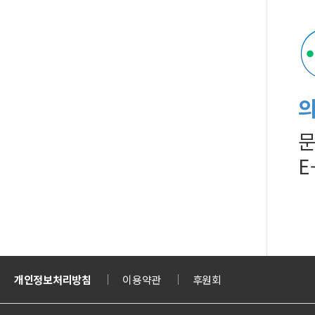
문
E
티켓
개인정보처리방침
의정부도시교육재단
이용약관
의정부도시공사
후원회
문화체육관광부