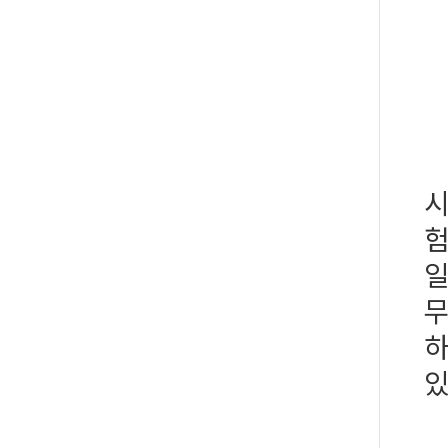
시
험
일
무
하
있