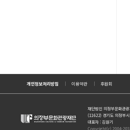
나눔티켓
개인정보처리방침
의정부도시교육재단
이용약관
의정부도시공사
후원회
재단법인 의정부문화관광
(11622) 경기도 의정부시 의정
대표자 : 김원기
Copyright(c) 2004-201