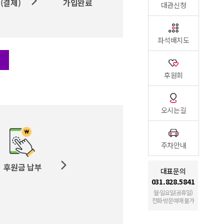
(결제)
가입완료
대관신청
좌석배치도
후원회
오시는길
주차안내
후원금 납부
대표문의
031.828.5841
월·일요일(공휴일)
전화·방문예매 불가