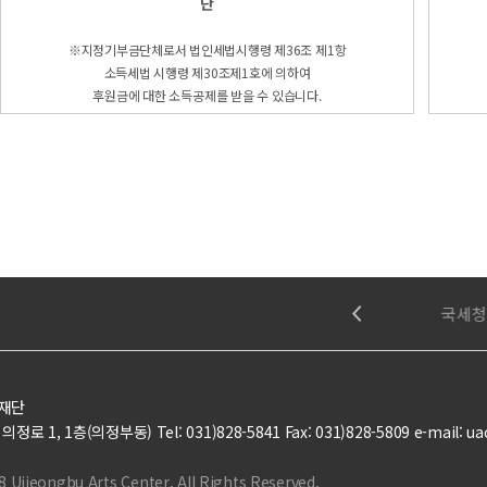
단
※지정기부금단체로서 법인세법시행령 제36조 제1항
소득세법 시행령 제30조제1호에 의하여
후원금에 대한 소득공제를 받을 수 있습니다.
문화체육관광부
국민권익위원회
국세청
재단
로 1, 1층(의정부동) Tel: 031)828-5841 Fax: 031)828-5809 e-mail: ua
8 Uijeongbu Arts Center, All Rights Reserved.